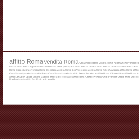
affitto Roma
vendita Roma
Casa Indipendente vendita Roma
Appartamento vendita R
Ufficio affitto Roma
Appartamento affitto Roma
Loft/Open Space affitto Roma
Castello affitto Roma
Castello vendita Roma
Villa
Roma
Casa Vacanze vendita Roma
Discoteca vendita Roma
Box/Posto auto vendita Roma
Attico/Mansarda affitto Roma
affitt
Casa Semindipendente vendita Roma
Casa Semindipendente affitto Roma
Residence affitto Roma
Villa o villino affitto Roma
A
affitto
Loft/Open Space vendita
Castello affitto
Box/Posto auto affitto Roma
Castello vendita
Ufficio vendita
Ufficio affitto
Discotec
Box/Posto auto affitto
Box/Posto auto vendita