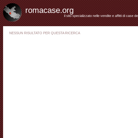
romacase.org
il sito specializzato nelle vendite e affitti di case d
NESSUN RISULTATO PER QUESTA RICERCA