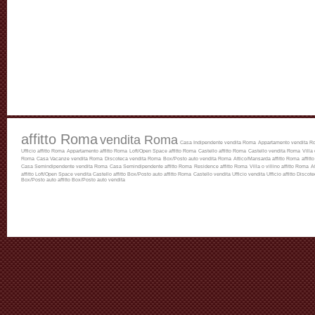
affitto Roma
vendita Roma
Casa Indipendente vendita Roma
Appartamento vendita R
Ufficio affitto Roma
Appartamento affitto Roma
Loft/Open Space affitto Roma
Castello affitto Roma
Castello vendita Roma
Villa
Roma
Casa Vacanze vendita Roma
Discoteca vendita Roma
Box/Posto auto vendita Roma
Attico/Mansarda affitto Roma
affitt
Casa Semindipendente vendita Roma
Casa Semindipendente affitto Roma
Residence affitto Roma
Villa o villino affitto Roma
A
affitto
Loft/Open Space vendita
Castello affitto
Box/Posto auto affitto Roma
Castello vendita
Ufficio vendita
Ufficio affitto
Discotec
Box/Posto auto affitto
Box/Posto auto vendita