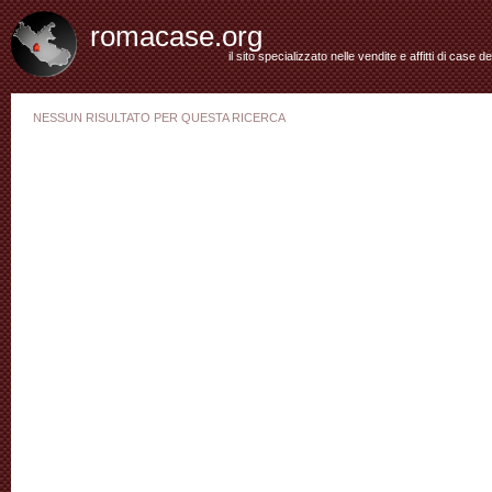
romacase.org
il sito specializzato nelle vendite e affitti di case d
NESSUN RISULTATO PER QUESTA RICERCA