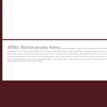
affitto Roma
vendita Roma
Casa Indipendente vendita Roma
Appartamento vendita R
Appartamento affitto Roma
Ufficio affitto Roma
Loft/Open Space affitto Roma
Castello affitto Roma
Castello vendita Roma
Villa
Roma
Casa Vacanze vendita Roma
Discoteca vendita Roma
Box/Posto auto vendita Roma
Attico/Mansarda affitto Roma
Disco
Casa Semindipendente vendita Roma
Casa Semindipendente affitto Roma
Residence affitto Roma
Villa o villino affitto Roma
L
Roma
Loft/Open Space vendita
Casa Indipendente affitto
Castello affitto
Ufficio affitto
Ufficio vendita
Castello vendita
Box/Posto 
Indipendente vendita
Box/Posto auto vendita