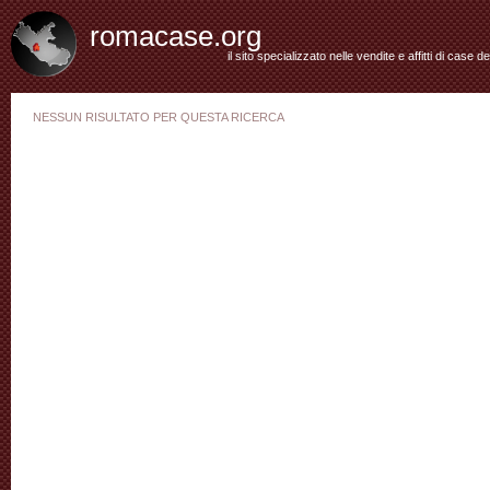
romacase.org
il sito specializzato nelle vendite e affitti di case d
NESSUN RISULTATO PER QUESTA RICERCA