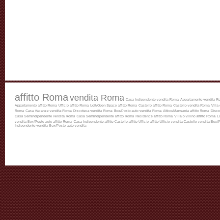
affitto Roma
vendita Roma
Casa Indipendente vendita Roma
Appartamento vendita R
Appartamento affitto Roma
Ufficio affitto Roma
Loft/Open Space affitto Roma
Castello affitto Roma
Castello vendita Roma
Villa
Roma
Casa Vacanze vendita Roma
Discoteca vendita Roma
Box/Posto auto vendita Roma
Attico/Mansarda affitto Roma
Disco
Casa Semindipendente vendita Roma
Casa Semindipendente affitto Roma
Residence affitto Roma
Villa o villino affitto Roma
L
vendita
Box/Posto auto affitto Roma
Casa Indipendente affitto
Castello affitto
Ufficio affitto
Ufficio vendita
Castello vendita
Box/P
Indipendente vendita
Box/Posto auto vendita