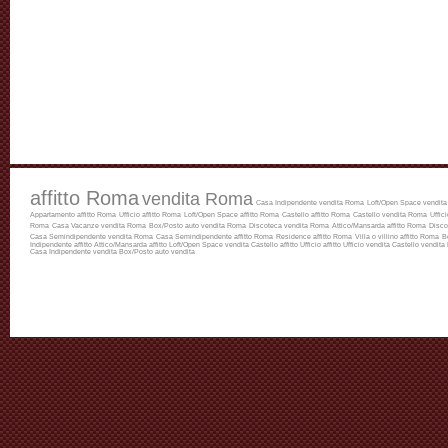
affitto Roma
vendita Roma
Casa Indipendente vendita Roma
Loft/Open Space vendit
Appartamento affitto Roma
Ufficio affitto Roma
Loft/Open Space affitto Roma
Castello affitto Roma
Castello vendita Roma
Uffic
Roma
Casa Vacanze vendita Roma
Box/Posto auto vendita Roma
Discoteca vendita Roma
Attico/Mansarda affitto Roma
Disco
Casa Semindipendente vendita Roma
Casa Semindipendente affitto Roma
Residence affitto Roma
Villa o villino affitto Roma
B
Indipendente affitto
Attico/Mansarda affitto
Loft/Open Space vendita
Castello affitto
Ufficio affitto
Ufficio vendita
Castello vendita
Casa Indipendente vendita
Box/Posto auto vendita