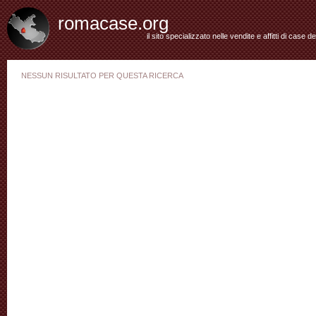
romacase.org
il sito specializzato nelle vendite e affitti di case d
NESSUN RISULTATO PER QUESTA RICERCA