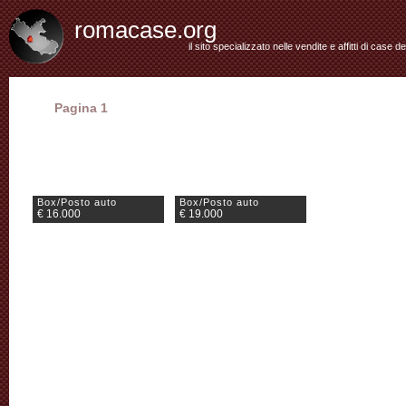
romacase.org
il sito specializzato nelle vendite e affitti di case d
Pagina 1
Box/Posto auto
Box/Posto auto
€ 16.000
€ 19.000