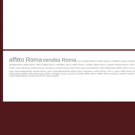
affitto Roma
vendita Roma
Casa Indipendente vendita Roma
Loft/Open Space vendit
Appartamento affitto Roma
Ufficio affitto Roma
Loft/Open Space affitto Roma
Castello affitto Roma
Castello vendita Roma
Uffic
Roma
Casa Vacanze vendita Roma
Discoteca vendita Roma
Box/Posto auto vendita Roma
Attico/Mansarda affitto Roma
Disco
Casa Semindipendente vendita Roma
Casa Semindipendente affitto Roma
Residence affitto Roma
Villa o villino affitto Roma
B
Indipendente affitto
Attico/Mansarda affitto
Loft/Open Space vendita
Castello affitto
Ufficio affitto
Ufficio vendita
Castello vendita
Casa Indipendente vendita
Box/Posto auto vendita