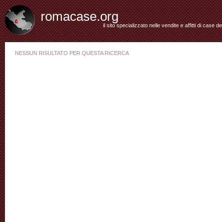
romacase.org
il sito specializzato nelle vendite e affitti di case d
NESSUN RISULTATO PER QUESTA RICERCA