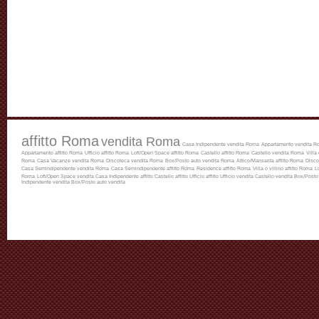
affitto Roma
vendita Roma
Casa Indipendente vendita Roma
Appartamento vendita R
Appartamento affitto Roma
Ufficio affitto Roma
Loft/Open Space affitto Roma
Castello affitto Roma
Castello vendita Roma
Villa
Roma
Casa Vacanze vendita Roma
Discoteca vendita Roma
Box/Posto auto vendita Roma
Attico/Mansarda affitto Roma
Disco
Casa Semindipendente vendita Roma
Casa Semindipendente affitto Roma
Residence affitto Roma
Villa o villino affitto Roma
L
Roma
Loft/Open Space vendita
Casa Indipendente affitto
Castello affitto
Ufficio affitto
Ufficio vendita
Castello vendita
Box/Posto 
Indipendente vendita
Box/Posto auto vendita