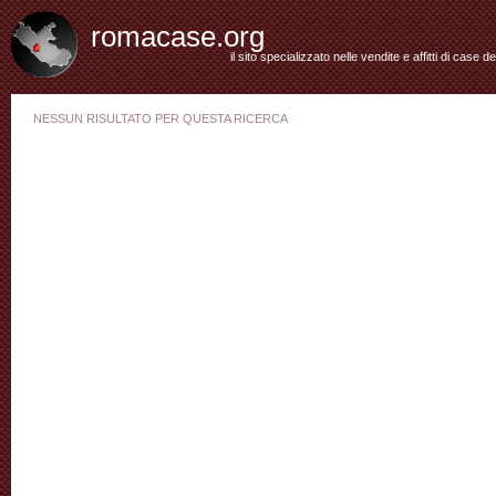
romacase.org
il sito specializzato nelle vendite e affitti di case d
NESSUN RISULTATO PER QUESTA RICERCA