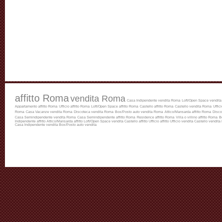
affitto Roma
vendita Roma
Casa Indipendente vendita Roma
Loft/Open Space vendit
Appartamento affitto Roma
Ufficio affitto Roma
Loft/Open Space affitto Roma
Castello affitto Roma
Castello vendita Roma
Uffic
Roma
Casa Vacanze vendita Roma
Discoteca vendita Roma
Box/Posto auto vendita Roma
Attico/Mansarda affitto Roma
Disco
Casa Semindipendente vendita Roma
Casa Semindipendente affitto Roma
Residence affitto Roma
Villa o villino affitto Roma
B
Indipendente affitto
Attico/Mansarda affitto
Loft/Open Space vendita
Castello affitto
Ufficio affitto
Ufficio vendita
Castello vendita
Casa Indipendente vendita
Box/Posto auto vendita