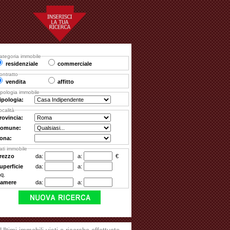
ategoria immobile
residenziale
commerciale
ontratto
vendita
affitto
ipologia immobile
ipologia:
ocalità
rovincia:
omune:
ona:
ati immobile
rezzo
da:
a:
€
uperficie
da:
a:
q.
amere
da:
a: