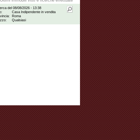
Ultimi immobili visti e ricerche effettuate
erca del 08/08/2026 - 13:38
o:
Casa Indipendente in vendita
vincia:
Roma
zzo:
Qualsiasi