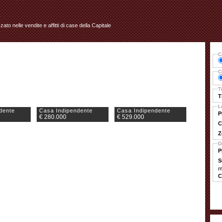
izzato nelle vendite e affitti di case della Capitale
C
C
T
T
L
dente
Casa Indipendente
Casa Indipendente
P
€ 280.000
€ 529.000
C
Z
D
P
S
m
C