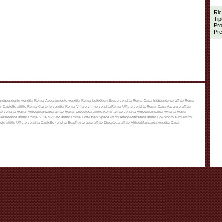
Ric
Tip
Pro
Pre
Indipendente vendita Roma
Appartamento vendita Roma
Loft/Open Space vendita Roma
Casa Indipendente affitto Roma
a
Castello affitto Roma
Castello vendita Roma
Villa o villino vendita Roma
Ufficio vendita Roma
Casa Vacanze affitto
to vendita Roma
Attico/Mansarda affitto Roma
Discoteca affitto Roma
affitto
vendita
Attico/Mansarda vendita Roma
Residence affitto Roma
Villa o villino affitto Roma
Loft/Open Space affitto
Attico/Mansarda affitto
Box/Posto auto affitto
icio affitto
Ufficio vendita
Castello vendita
Box/Posto auto affitto
Discoteca affitto
Attico/Mansarda vendita
Casa