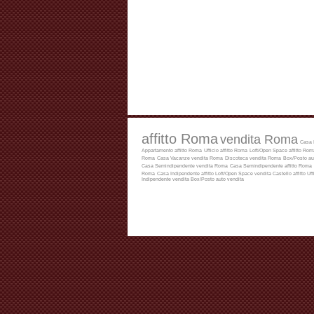
affitto Roma
vendita Roma
Casa 
Appartamento affitto Roma
Ufficio affitto Roma
Loft/Open Space affitto Rom
Roma
Casa Vacanze vendita Roma
Discoteca vendita Roma
Box/Posto au
Casa Semindipendente vendita Roma
Casa Semindipendente affitto Roma
Roma
Casa Indipendente affitto
Loft/Open Space vendita
Castello affitto
Uff
Indipendente vendita
Box/Posto auto vendita