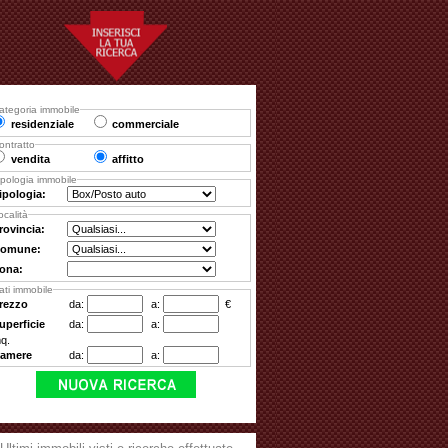
ategoria immobile
residenziale
commerciale
ontratto
vendita
affitto
ipologia immobile
ipologia:
ocalità
rovincia:
omune:
ona:
ati immobile
rezzo
da:
a:
€
uperficie
da:
a:
q.
amere
da:
a: