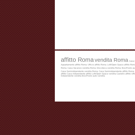
affitto Roma
vendita Roma
Casa 
Appartamento affitto Roma
Ufficio affitto Roma
Loft/Open Space affitto Rom
Roma
Casa Vacanze vendita Roma
Discoteca vendita Roma
Box/Posto au
Casa Semindipendente vendita Roma
Casa Semindipendente affitto Roma
affitto
Casa Indipendente affitto
Loft/Open Space vendita
Castello affitto
Uffi
Indipendente vendita
Box/Posto auto vendita