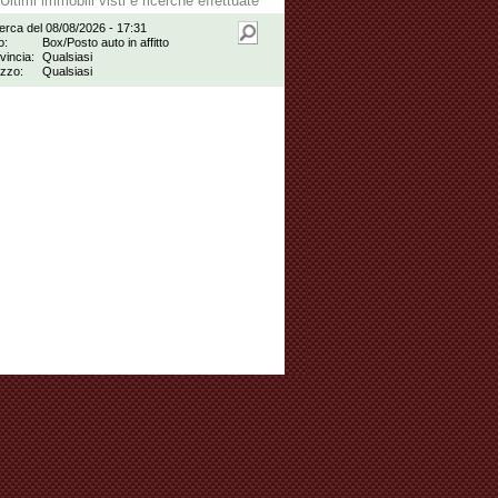
Ultimi immobili visti e ricerche effettuate
erca del 08/08/2026 - 17:31
o:
Box/Posto auto in affitto
vincia:
Qualsiasi
zzo:
Qualsiasi