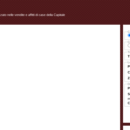
izzato nelle vendite e affitti di case della Capitale
C
C
T
T
L
P
C
Z
D
P
S
m
C