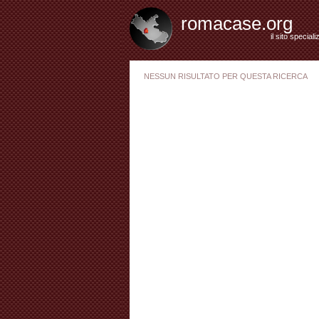
romacase.org
il sito special
NESSUN RISULTATO PER QUESTA RICERCA