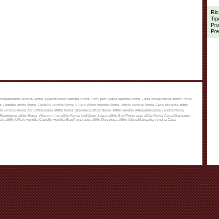
Ric
Tip
Pro
Pre
Indipendente vendita Roma
Appartamento vendita Roma
Loft/Open Space vendita Roma
Casa Indipendente affitto Roma
a
Castello affitto Roma
Castello vendita Roma
Villa o villino vendita Roma
Ufficio vendita Roma
Casa Vacanze affitto
to vendita Roma
Attico/Mansarda affitto Roma
Discoteca affitto Roma
affitto
vendita
Attico/Mansarda vendita Roma
Residence affitto Roma
Villa o villino affitto Roma
Loft/Open Space affitto
Box/Posto auto affitto Roma
Attico/Mansarda
cio affitto
Ufficio vendita
Castello vendita
Box/Posto auto affitto
Discoteca affitto
Attico/Mansarda vendita
Casa