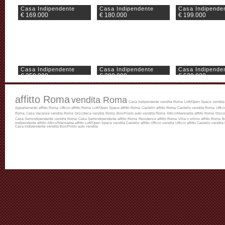
Casa Indipendente
Casa Indipendente
Casa Indipende
€ 169.000
€ 180.000
€ 199.000
Casa Indipendente
Casa Indipendente
Casa Indipende
€ 259.000
€ 280.000
€ 529.000
affitto Roma
vendita Roma
Casa Indipendente vendita Roma
Loft/Open Space vendit
Appartamento affitto Roma
Ufficio affitto Roma
Loft/Open Space affitto Roma
Castello affitto Roma
Castello vendita Roma
Uffic
Roma
Casa Vacanze vendita Roma
Discoteca vendita Roma
Box/Posto auto vendita Roma
Attico/Mansarda affitto Roma
Disco
Casa Semindipendente vendita Roma
Casa Semindipendente affitto Roma
Residence affitto Roma
Villa o villino affitto Roma
B
Indipendente affitto
Attico/Mansarda affitto
Loft/Open Space vendita
Castello affitto
Ufficio vendita
Ufficio affitto
Castello vendita
Casa Indipendente vendita
Box/Posto auto vendita