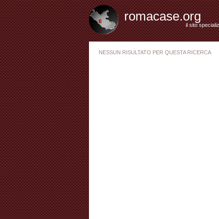
romacase.org
il sito special
NESSUN RISULTATO PER QUESTA RICERCA