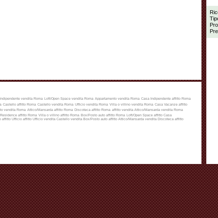
Ric
Tip
Pro
Pre
Indipendente vendita Roma
Loft/Open Space vendita Roma
Appartamento vendita Roma
Casa Indipendente affitto Roma
a
Castello affitto Roma
Castello vendita Roma
Ufficio vendita Roma
Villa o villino vendita Roma
Casa Vacanze affitto
to vendita Roma
Attico/Mansarda affitto Roma
Discoteca affitto Roma
affitto
vendita
Attico/Mansarda vendita Roma
Residence affitto Roma
Villa o villino affitto Roma
Box/Posto auto affitto Roma
Loft/Open Space affitto
Casa
 affitto
Ufficio affitto
Ufficio vendita
Castello vendita
Box/Posto auto affitto
Attico/Mansarda vendita
Discoteca affitto