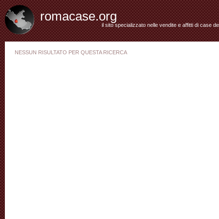
romacase.org
il sito specializzato nelle vendite e affitti di case d
NESSUN RISULTATO PER QUESTA RICERCA