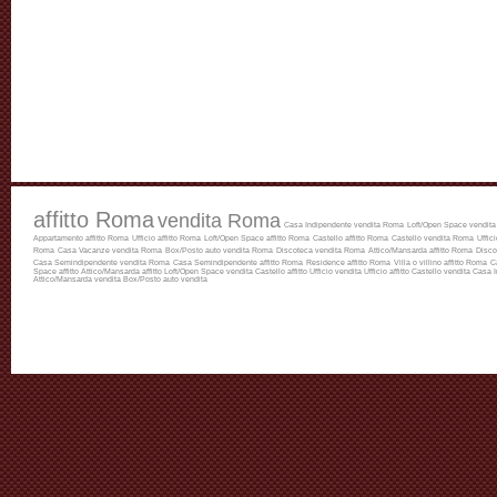
affitto Roma
vendita Roma
Casa Indipendente vendita Roma
Loft/Open Space vendit
Appartamento affitto Roma
Ufficio affitto Roma
Loft/Open Space affitto Roma
Castello affitto Roma
Castello vendita Roma
Uffic
Roma
Casa Vacanze vendita Roma
Box/Posto auto vendita Roma
Discoteca vendita Roma
Attico/Mansarda affitto Roma
Disco
Casa Semindipendente vendita Roma
Casa Semindipendente affitto Roma
Residence affitto Roma
Villa o villino affitto Roma
C
Space affitto
Attico/Mansarda affitto
Loft/Open Space vendita
Castello affitto
Ufficio vendita
Ufficio affitto
Castello vendita
Casa I
Attico/Mansarda vendita
Box/Posto auto vendita