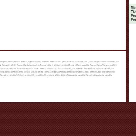
Ric
Tip
Pro
Pre
Indipendente vendita Roma
Appartamento vendita Roma
Loft/Open Space vendita Roma
Casa Indipendente affitto Roma
a
Castello affitto Roma
Castello vendita Roma
Villa o villino vendita Roma
Ufficio vendita Roma
Casa Vacanze affitto
to vendita Roma
Attico/Mansarda affitto Roma
affitto
Discoteca affitto Roma
vendita
Attico/Mansarda vendita Roma
Residence affitto Roma
Villa o villino affitto Roma
Attico/Mansarda affitto
Loft/Open Space affitto
Casa Indipendente
Castello vendita
Ufficio vendita
Ufficio affitto
Discoteca affitto
Attico/Mansarda vendita
Casa Indipendente vendita