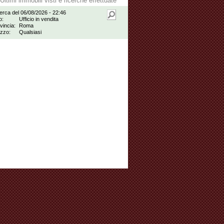
Ultimi immobili visti e ricerche effettuate
erca del 06/08/2026 - 22:46
o:
Ufficio in vendita
vincia:
Roma
zzo:
Qualsiasi