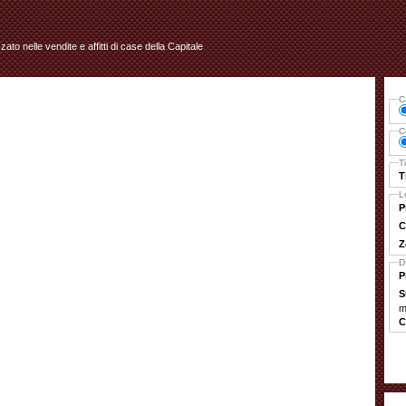
izzato nelle vendite e affitti di case della Capitale
C
C
T
T
L
P
C
Z
D
P
S
m
C