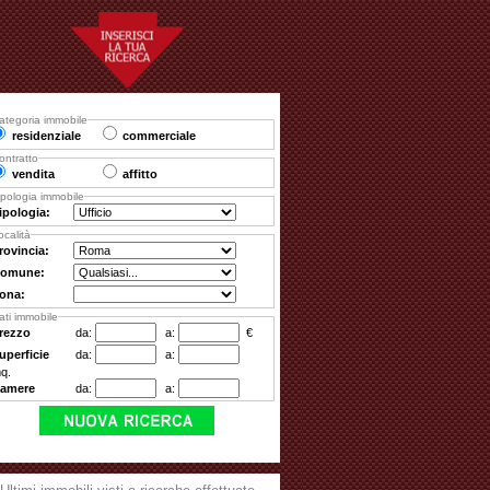
ategoria immobile
residenziale
commerciale
ontratto
vendita
affitto
ipologia immobile
ipologia:
ocalità
rovincia:
omune:
ona:
ati immobile
rezzo
da:
a:
€
uperficie
da:
a:
q.
amere
da:
a: