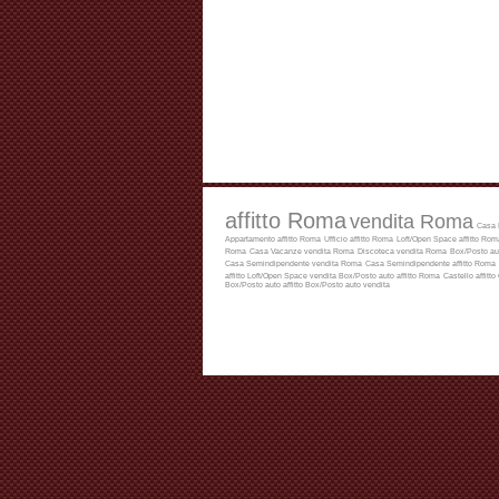
affitto Roma
vendita Roma
Casa 
Appartamento affitto Roma
Ufficio affitto Roma
Loft/Open Space affitto Rom
Roma
Casa Vacanze vendita Roma
Discoteca vendita Roma
Box/Posto au
Casa Semindipendente vendita Roma
Casa Semindipendente affitto Roma
affitto
Loft/Open Space vendita
Box/Posto auto affitto Roma
Castello affitto
Box/Posto auto affitto
Box/Posto auto vendita