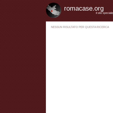
romacase.org
il sito special
NESSUN RISULTATO PER QUESTA RICERCA