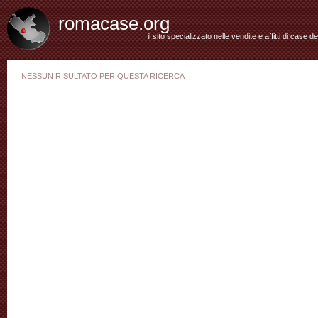
romacase.org
il sito specializzato nelle vendite e affitti di case d
NESSUN RISULTATO PER QUESTA RICERCA