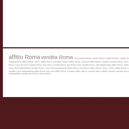
affitto Roma
vendita Roma
Casa Indipendente vendita Roma
Appartamento vendita R
Appartamento affitto Roma
Ufficio affitto Roma
Loft/Open Space affitto Roma
Castello affitto Roma
Castello vendita Roma
Villa
Roma
Casa Vacanze vendita Roma
Discoteca vendita Roma
Box/Posto auto vendita Roma
Attico/Mansarda affitto Roma
affitt
Casa Semindipendente vendita Roma
Casa Semindipendente affitto Roma
Residence affitto Roma
Villa o villino affitto Roma
L
vendita
Casa Indipendente affitto
Box/Posto auto affitto Roma
Castello affitto
Ufficio vendita
Ufficio affitto
Castello vendita
Disco
Indipendente vendita
Box/Posto auto vendita