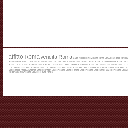
affitto Roma
vendita Roma
Casa Indipendente vendita Roma
Loft/Open Space vendit
Appartamento affitto Roma
Ufficio affitto Roma
Loft/Open Space affitto Roma
Castello affitto Roma
Castello vendita Roma
Uffic
Roma
Casa Vacanze vendita Roma
Box/Posto auto vendita Roma
Discoteca vendita Roma
Attico/Mansarda affitto Roma
Disco
Casa Semindipendente vendita Roma
Casa Semindipendente affitto Roma
Residence affitto Roma
Villa o villino affitto Roma
B
Space affitto
Attico/Mansarda affitto
Loft/Open Space vendita
Castello affitto
Ufficio vendita
Ufficio affitto
Castello vendita
Casa I
Attico/Mansarda vendita
Box/Posto auto vendita