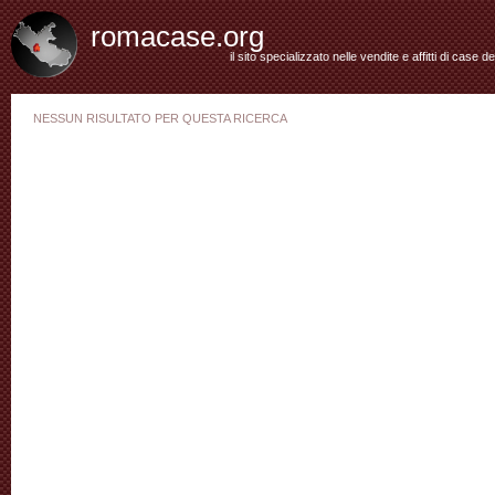
romacase.org
il sito specializzato nelle vendite e affitti di case d
NESSUN RISULTATO PER QUESTA RICERCA