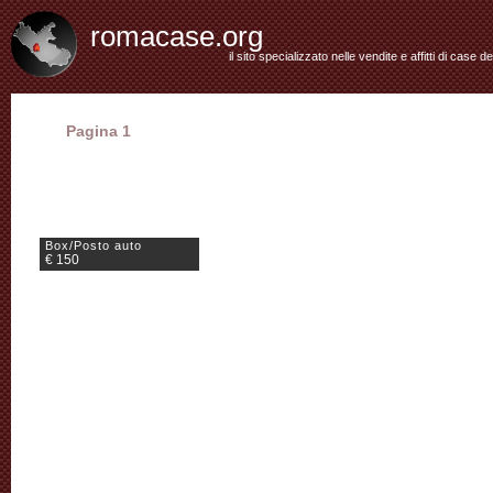
romacase.org
il sito specializzato nelle vendite e affitti di case d
Pagina 1
Box/Posto auto
€ 150