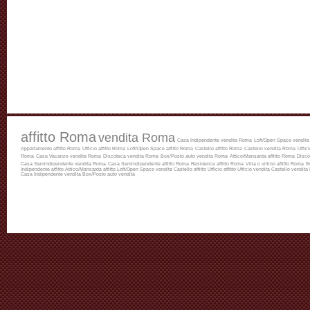
affitto Roma
vendita Roma
Casa Indipendente vendita Roma
Loft/Open Space vendit
Appartamento affitto Roma
Ufficio affitto Roma
Loft/Open Space affitto Roma
Castello affitto Roma
Castello vendita Roma
Uffic
Roma
Casa Vacanze vendita Roma
Discoteca vendita Roma
Box/Posto auto vendita Roma
Attico/Mansarda affitto Roma
Disco
Casa Semindipendente vendita Roma
Casa Semindipendente affitto Roma
Residence affitto Roma
Villa o villino affitto Roma
B
Indipendente affitto
Attico/Mansarda affitto
Loft/Open Space vendita
Castello affitto
Ufficio affitto
Ufficio vendita
Castello vendita
Casa Indipendente vendita
Box/Posto auto vendita